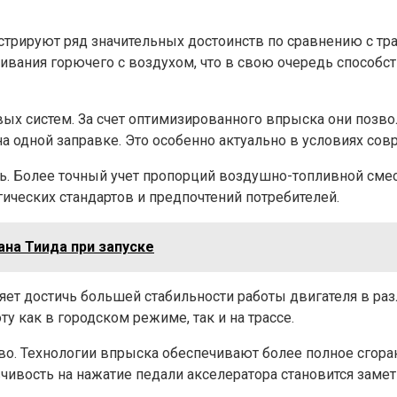
рируют ряд значительных достоинств по сравнению с тр
вания горючего с воздухом, что в свою очередь способст
х систем. За счет оптимизированного впрыска они позволя
а одной заправке. Это особенно актуально в условиях со
ть. Более точный учет пропорций воздушно-топливной см
ических стандартов и предпочтений потребителей.
ана Тиида при запуске
яет достичь большей стабильности работы двигателя в ра
у как в городском режиме, так и на трассе.
. Технологии впрыска обеспечивают более полное сгоран
ивость на нажатие педали акселератора становится замет