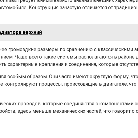
плива требует внимательного анализа внешних характерис
 автомобиле. Конструкция зачастую отличается от традиц
адиатора верхний
ее громоздкие размеры по сравнению с классическими ана
нием. Чаще всего такие системы располагаются в районе д
тить характерные крепления и соединения, которые отсутс
ся особым образом. Они часто имеют округлую форму, чт
е контролируют процессы, происходящие в двигателе, что
ических проводов, которые соединяются с компонентами с
тройств, здесь меньше механических частей, что говорит 