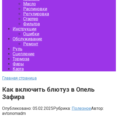
Масло
Распиновки
Регулировка
Стартер
Фильтра
Инструкции
Ошибки
Обслуживание
Ремонт
Руль
Сцепление
Тормоза
Фары
Карта
Главная страница
Как включить блютуз в Опель
Зафира
Опубликовано:
05.02.2025
Рубрика:
Полезное
Автор:
avtonomadm