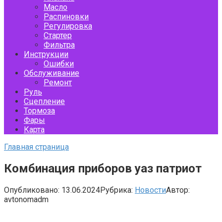
Масло
Распиновки
Регулировка
Стартер
Фильтра
Инструкции
Ошибки
Обслуживание
Ремонт
Руль
Сцепление
Тормоза
Фары
Карта
Главная страница
Комбинация приборов уаз патриот
Опубликовано:
13.06.2024
Рубрика:
Новости
Автор:
avtonomadm