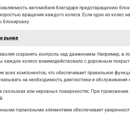
правляемость автомобиля благодаря предотвращению блок
скоростью вращения каждого колеса. Если одно из колес н
о блокировку.
ом рынке
озволяя сохранять контроль над движением. Например, в 
чтобы каждое колесо взаимодействовало с дорожным покры
е всех компонентов, что обеспечивает правильное функц
 указывать на необходимость диагностики и обслуживания 
а скользких или неровных поверхностях. При торможении 
й.
твенными тормозными элементами обеспечивает увереннос