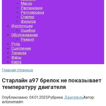
Масло
Распиновки
Регулировка
Стартер
Фильтра
Инструкции
Ошибки
Обслуживание
Ремонт
Руль
Сцепление
Тормоза
Фары
Карта
Главная страница
Старлайн а97 брелок не показывает
температуру двигателя
Опубликовано:
04.01.2025
Рубрика:
Двигатель
Автор:
avtonomadm