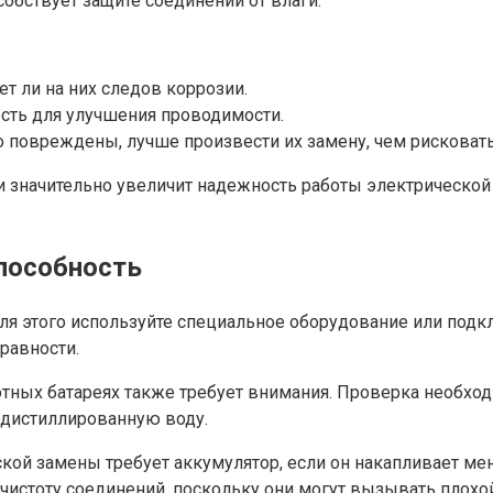
обствует защите соединений от влаги.
ет ли на них следов коррозии.
сть для улучшения проводимости.
 повреждены, лучше произвести их замену, чем рисковать
 значительно увеличит надежность работы электрической
пособность
я этого используйте специальное оборудование или подк
равности.
отных батареях также требует внимания. Проверка необхо
 дистиллированную воду.
ской замены требует аккумулятор, если он накапливает ме
чистоту соединений, поскольку они могут вызывать плохой