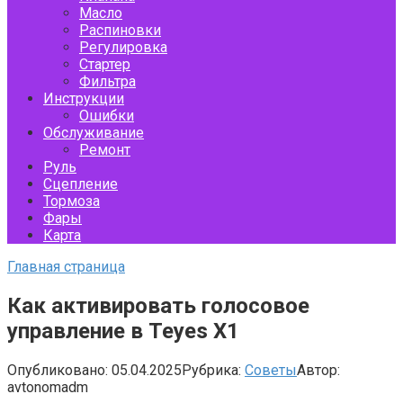
Масло
Распиновки
Регулировка
Стартер
Фильтра
Инструкции
Ошибки
Обслуживание
Ремонт
Руль
Сцепление
Тормоза
Фары
Карта
Главная страница
Как активировать голосовое
управление в Teyes X1
Опубликовано:
05.04.2025
Рубрика:
Советы
Автор:
avtonomadm