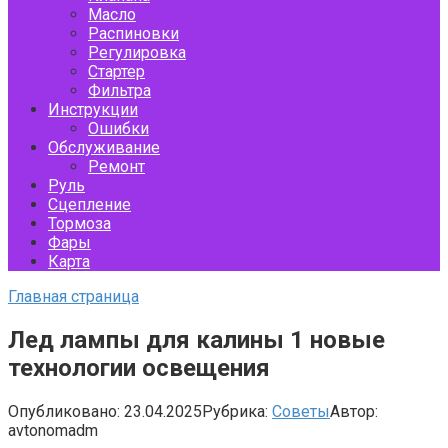
Масло
Распиновки
Регулировка
Стартер
Фильтра
Инструкции
Ошибки
Обслуживание
Ремонт
Руль
Сцепление
Тормоза
Фары
Карта
Главная страница
Лед лампы для калины 1 новые
технологии освещения
Опубликовано:
23.04.2025
Рубрика:
Советы
Автор:
avtonomadm