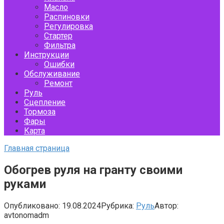
Масло
Распиновки
Регулировка
Стартер
Фильтра
Инструкции
Ошибки
Обслуживание
Ремонт
Руль
Сцепление
Тормоза
Фары
Карта
Главная страница
Обогрев руля на гранту своими
руками
Опубликовано:
19.08.2024
Рубрика:
Руль
Автор:
avtonomadm